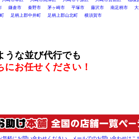
市
鎌倉市
秦野市
茅ヶ崎市
平塚市
藤沢市
南足柄市
大
町
足柄上郡中井町
足柄上郡山北町
横須賀市
ような並び代行でも
ちにお任せください！