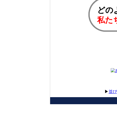
どの
私た
▶
並び