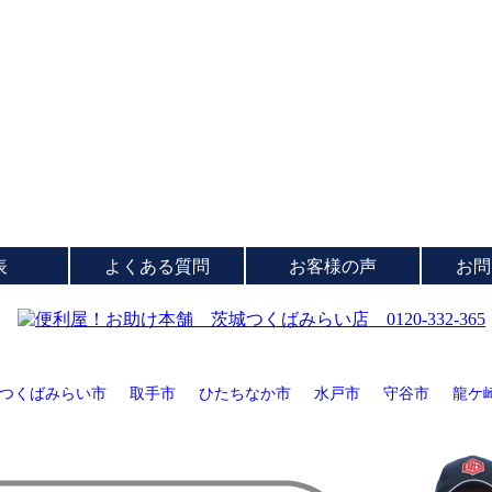
表
よくある質問
お客様の声
お問
つくばみらい市
取手市
ひたちなか市
水戸市
守谷市
龍ケ