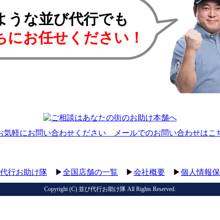
ような並び代行でも
ちにお任せください！
代行お助け隊
▶
全国店舗の一覧
▶
会社概要
▶
個人情報保
Copyright (C)
並び代行お助け隊
All Rights Reserved.