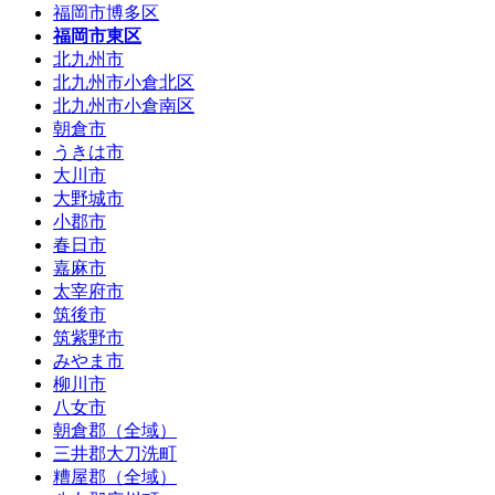
福岡市博多区
福岡市東区
北九州市
北九州市小倉北区
北九州市小倉南区
朝倉市
うきは市
大川市
大野城市
小郡市
春日市
嘉麻市
太宰府市
筑後市
筑紫野市
みやま市
柳川市
八女市
朝倉郡（全域）
三井郡大刀洗町
糟屋郡（全域）