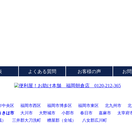
表
よくある質問
お客様の声
お問
市中央区
福岡市西区
福岡市博多区
福岡市東区
北九州市
北
うきは市
大川市
大野城市
小郡市
春日市
嘉麻市
太宰府
域）
三井郡大刀洗町
糟屋郡（全域）
八女郡広川町