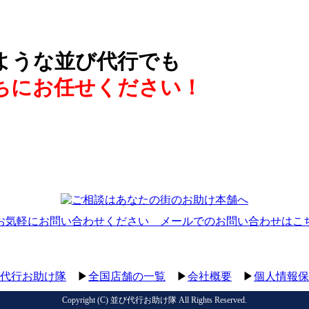
ような並び代行でも
ちにお任せください！
代行お助け隊
▶
全国店舗の一覧
▶
会社概要
▶
個人情報保
Copyright (C)
並び代行お助け隊
All Rights Reserved.