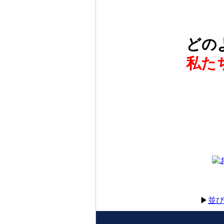
どの
私た
▶
並び