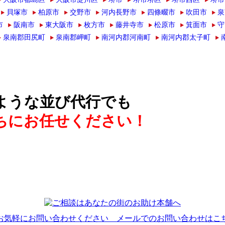
貝塚市
柏原市
交野市
河内長野市
四條畷市
吹田市
泉
市
阪南市
東大阪市
枚方市
藤井寺市
松原市
箕面市
守
泉南郡田尻町
泉南郡岬町
南河内郡河南町
南河内郡太子町
ような並び代行でも
ちにお任せください！