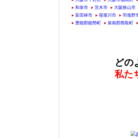
和泉市
茨木市
大阪狭山市
富田林市
寝屋川市
羽曳野
豊能郡能勢町
泉南郡熊取町
どの
私た